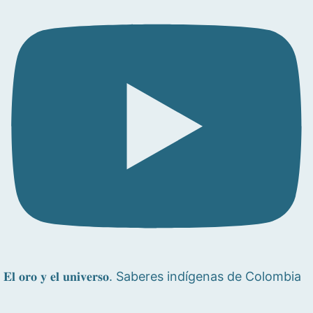
𝐄𝐥 𝐨𝐫𝐨 𝐲 𝐞𝐥 𝐮𝐧𝐢𝐯𝐞𝐫𝐬𝐨. Saberes indígenas de Colombia