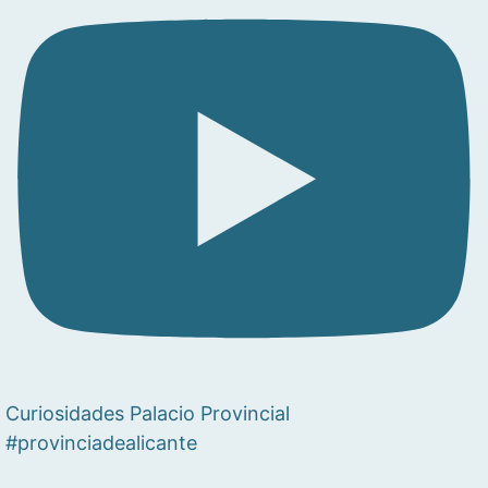
Curiosidades Palacio Provincial
#provinciadealicante