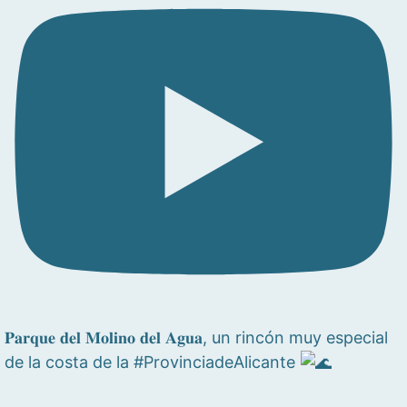
𝐏𝐚𝐫𝐪𝐮𝐞 𝐝𝐞𝐥 𝐌𝐨𝐥𝐢𝐧𝐨 𝐝𝐞𝐥 𝐀𝐠𝐮𝐚, un rincón muy especial
de la costa de la #ProvinciadeAlicante