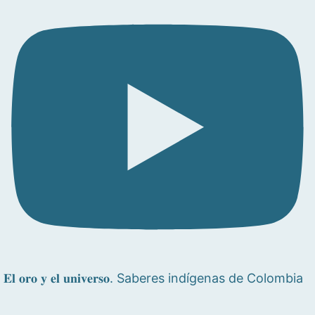
𝐄𝐥 𝐨𝐫𝐨 𝐲 𝐞𝐥 𝐮𝐧𝐢𝐯𝐞𝐫𝐬𝐨. Saberes indígenas de Colombia