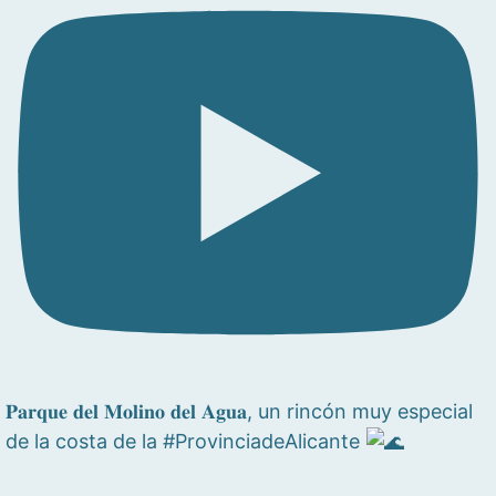
𝐏𝐚𝐫𝐪𝐮𝐞 𝐝𝐞𝐥 𝐌𝐨𝐥𝐢𝐧𝐨 𝐝𝐞𝐥 𝐀𝐠𝐮𝐚, un rincón muy especial
de la costa de la #ProvinciadeAlicante