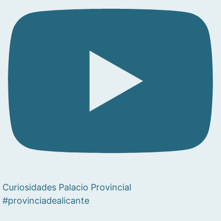
Curiosidades Palacio Provincial
#provinciadealicante