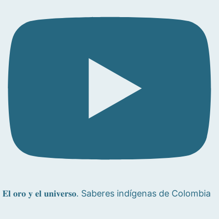
𝐄𝐥 𝐨𝐫𝐨 𝐲 𝐞𝐥 𝐮𝐧𝐢𝐯𝐞𝐫𝐬𝐨. Saberes indígenas de Colombia