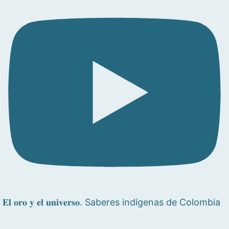
𝐄𝐥 𝐨𝐫𝐨 𝐲 𝐞𝐥 𝐮𝐧𝐢𝐯𝐞𝐫𝐬𝐨. Saberes indígenas de Colombia