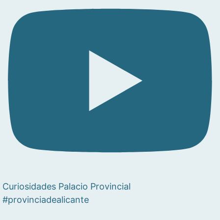
Curiosidades Palacio Provincial
#provinciadealicante