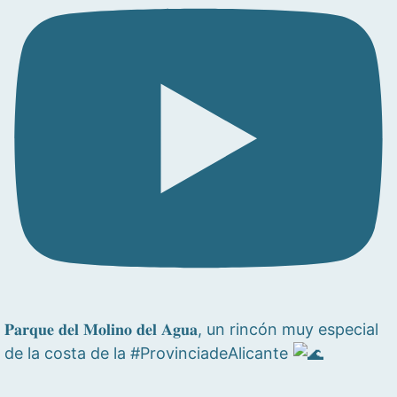
𝐏𝐚𝐫𝐪𝐮𝐞 𝐝𝐞𝐥 𝐌𝐨𝐥𝐢𝐧𝐨 𝐝𝐞𝐥 𝐀𝐠𝐮𝐚, un rincón muy especial
de la costa de la #ProvinciadeAlicante