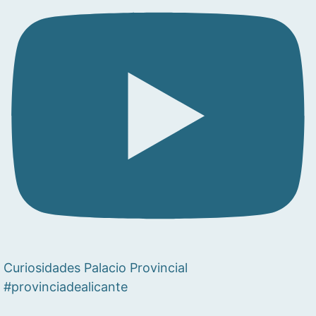
Curiosidades Palacio Provincial
#provinciadealicante