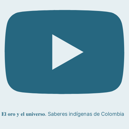
𝐄𝐥 𝐨𝐫𝐨 𝐲 𝐞𝐥 𝐮𝐧𝐢𝐯𝐞𝐫𝐬𝐨. Saberes indígenas de Colombia