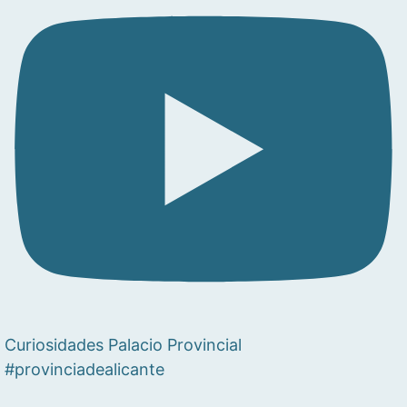
Curiosidades Palacio Provincial
#provinciadealicante