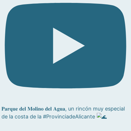
𝐏𝐚𝐫𝐪𝐮𝐞 𝐝𝐞𝐥 𝐌𝐨𝐥𝐢𝐧𝐨 𝐝𝐞𝐥 𝐀𝐠𝐮𝐚, un rincón muy especial
de la costa de la #ProvinciadeAlicante