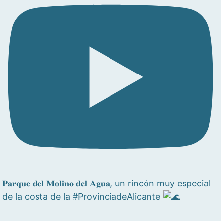
𝐏𝐚𝐫𝐪𝐮𝐞 𝐝𝐞𝐥 𝐌𝐨𝐥𝐢𝐧𝐨 𝐝𝐞𝐥 𝐀𝐠𝐮𝐚, un rincón muy especial
de la costa de la #ProvinciadeAlicante