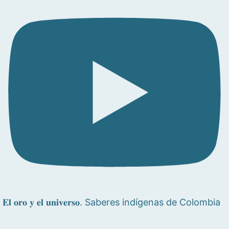
𝐄𝐥 𝐨𝐫𝐨 𝐲 𝐞𝐥 𝐮𝐧𝐢𝐯𝐞𝐫𝐬𝐨. Saberes indígenas de Colombia