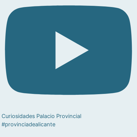
Curiosidades Palacio Provincial
#provinciadealicante