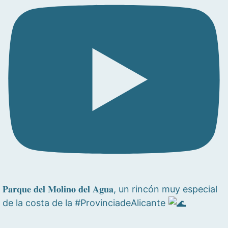
𝐏𝐚𝐫𝐪𝐮𝐞 𝐝𝐞𝐥 𝐌𝐨𝐥𝐢𝐧𝐨 𝐝𝐞𝐥 𝐀𝐠𝐮𝐚, un rincón muy especial
de la costa de la #ProvinciadeAlicante