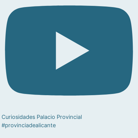
Curiosidades Palacio Provincial
#provinciadealicante