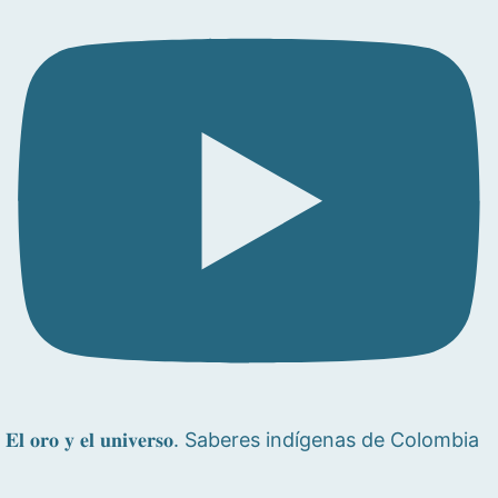
𝐄𝐥 𝐨𝐫𝐨 𝐲 𝐞𝐥 𝐮𝐧𝐢𝐯𝐞𝐫𝐬𝐨. Saberes indígenas de Colombia