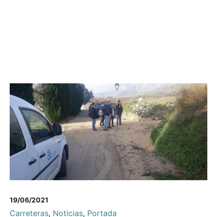
19/06/2021
Carreteras
,
Noticias
,
Portada