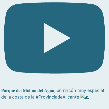
𝐏𝐚𝐫𝐪𝐮𝐞 𝐝𝐞𝐥 𝐌𝐨𝐥𝐢𝐧𝐨 𝐝𝐞𝐥 𝐀𝐠𝐮𝐚, un rincón muy especial
de la costa de la #ProvinciadeAlicante