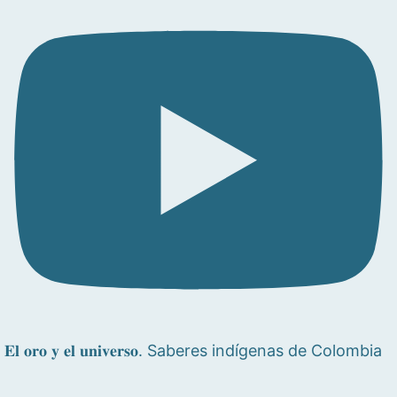
𝐄𝐥 𝐨𝐫𝐨 𝐲 𝐞𝐥 𝐮𝐧𝐢𝐯𝐞𝐫𝐬𝐨. Saberes indígenas de Colombia