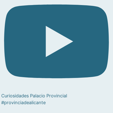
Curiosidades Palacio Provincial
#provinciadealicante