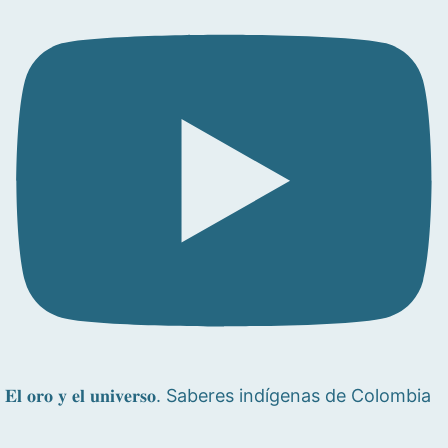
𝐄𝐥 𝐨𝐫𝐨 𝐲 𝐞𝐥 𝐮𝐧𝐢𝐯𝐞𝐫𝐬𝐨. Saberes indígenas de Colombia