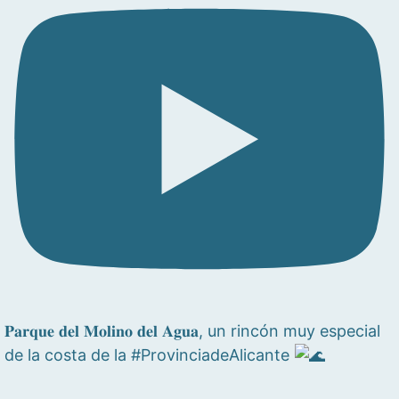
𝐏𝐚𝐫𝐪𝐮𝐞 𝐝𝐞𝐥 𝐌𝐨𝐥𝐢𝐧𝐨 𝐝𝐞𝐥 𝐀𝐠𝐮𝐚, un rincón muy especial
de la costa de la #ProvinciadeAlicante