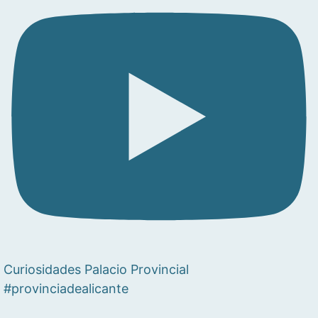
Curiosidades Palacio Provincial
#provinciadealicante