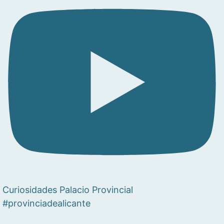
Curiosidades Palacio Provincial
#provinciadealicante