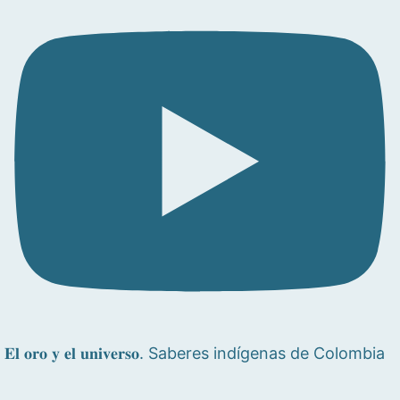
𝐄𝐥 𝐨𝐫𝐨 𝐲 𝐞𝐥 𝐮𝐧𝐢𝐯𝐞𝐫𝐬𝐨. Saberes indígenas de Colombia