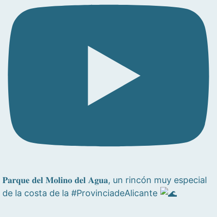
𝐏𝐚𝐫𝐪𝐮𝐞 𝐝𝐞𝐥 𝐌𝐨𝐥𝐢𝐧𝐨 𝐝𝐞𝐥 𝐀𝐠𝐮𝐚, un rincón muy especial
de la costa de la #ProvinciadeAlicante