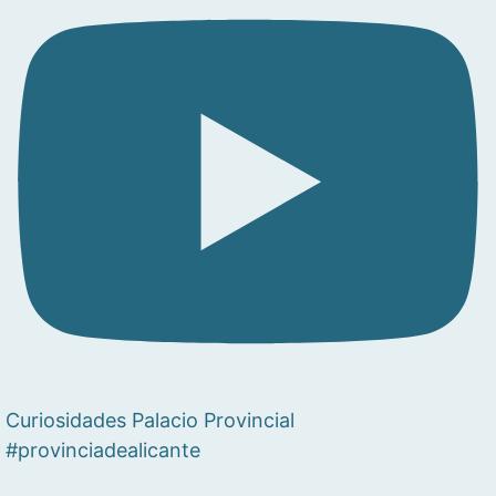
Curiosidades Palacio Provincial
#provinciadealicante