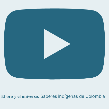
𝐄𝐥 𝐨𝐫𝐨 𝐲 𝐞𝐥 𝐮𝐧𝐢𝐯𝐞𝐫𝐬𝐨. Saberes indígenas de Colombia