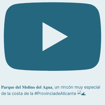
𝐏𝐚𝐫𝐪𝐮𝐞 𝐝𝐞𝐥 𝐌𝐨𝐥𝐢𝐧𝐨 𝐝𝐞𝐥 𝐀𝐠𝐮𝐚, un rincón muy especial
de la costa de la #ProvinciadeAlicante