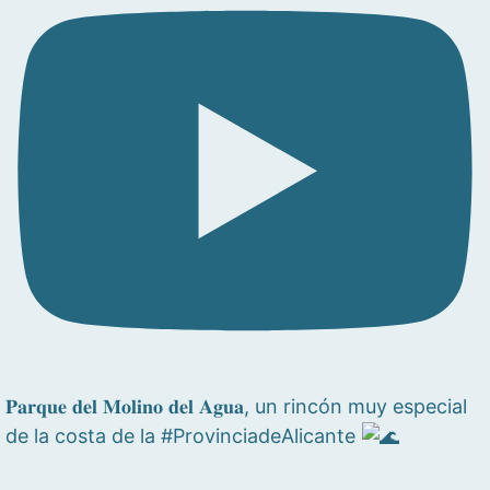
𝐏𝐚𝐫𝐪𝐮𝐞 𝐝𝐞𝐥 𝐌𝐨𝐥𝐢𝐧𝐨 𝐝𝐞𝐥 𝐀𝐠𝐮𝐚, un rincón muy especial
de la costa de la #ProvinciadeAlicante