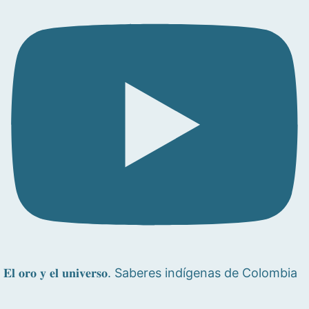
𝐄𝐥 𝐨𝐫𝐨 𝐲 𝐞𝐥 𝐮𝐧𝐢𝐯𝐞𝐫𝐬𝐨. Saberes indígenas de Colombia