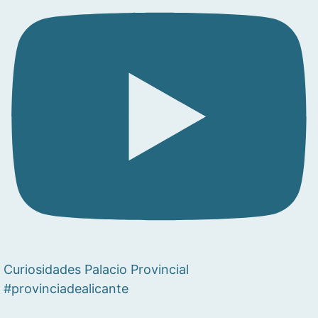
Curiosidades Palacio Provincial
#provinciadealicante