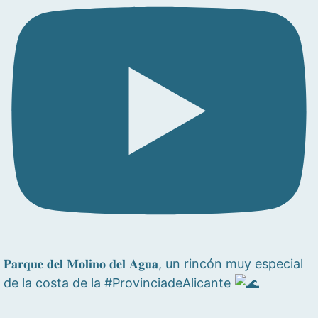
𝐏𝐚𝐫𝐪𝐮𝐞 𝐝𝐞𝐥 𝐌𝐨𝐥𝐢𝐧𝐨 𝐝𝐞𝐥 𝐀𝐠𝐮𝐚, un rincón muy especial
de la costa de la #ProvinciadeAlicante