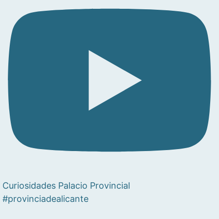
Curiosidades Palacio Provincial
#provinciadealicante