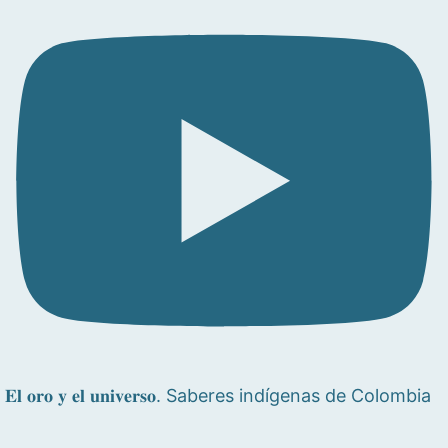
𝐄𝐥 𝐨𝐫𝐨 𝐲 𝐞𝐥 𝐮𝐧𝐢𝐯𝐞𝐫𝐬𝐨. Saberes indígenas de Colombia