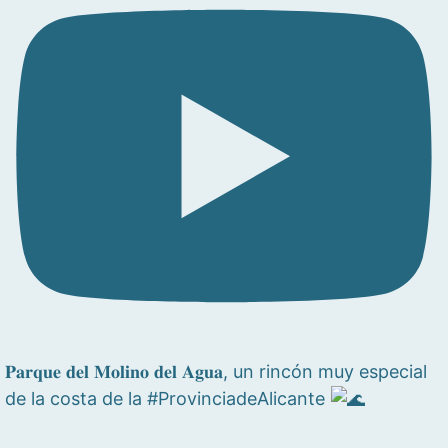
𝐏𝐚𝐫𝐪𝐮𝐞 𝐝𝐞𝐥 𝐌𝐨𝐥𝐢𝐧𝐨 𝐝𝐞𝐥 𝐀𝐠𝐮𝐚, un rincón muy especial
de la costa de la #ProvinciadeAlicante