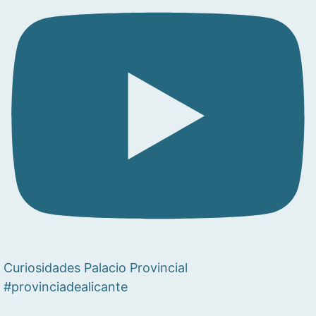
Curiosidades Palacio Provincial
#provinciadealicante