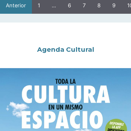
Anterior
1
…
6
7
8
9
1
Agenda Cultural