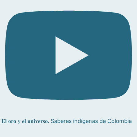
𝐄𝐥 𝐨𝐫𝐨 𝐲 𝐞𝐥 𝐮𝐧𝐢𝐯𝐞𝐫𝐬𝐨. Saberes indígenas de Colombia