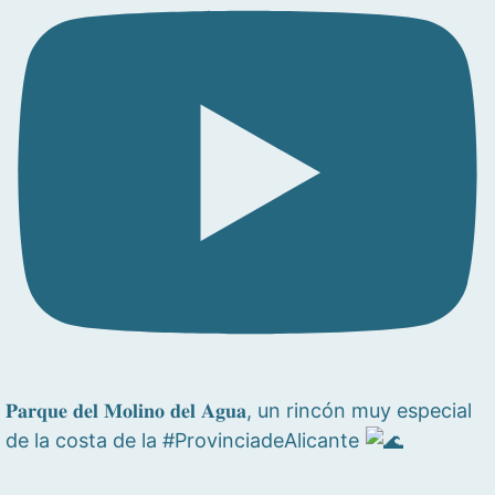
𝐏𝐚𝐫𝐪𝐮𝐞 𝐝𝐞𝐥 𝐌𝐨𝐥𝐢𝐧𝐨 𝐝𝐞𝐥 𝐀𝐠𝐮𝐚, un rincón muy especial
de la costa de la #ProvinciadeAlicante