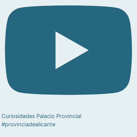
Curiosidades Palacio Provincial
#provinciadealicante