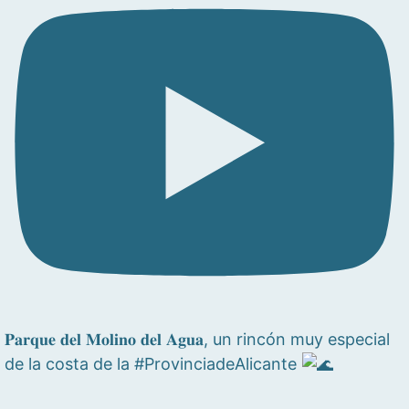
𝐏𝐚𝐫𝐪𝐮𝐞 𝐝𝐞𝐥 𝐌𝐨𝐥𝐢𝐧𝐨 𝐝𝐞𝐥 𝐀𝐠𝐮𝐚, un rincón muy especial
de la costa de la #ProvinciadeAlicante