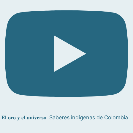
𝐄𝐥 𝐨𝐫𝐨 𝐲 𝐞𝐥 𝐮𝐧𝐢𝐯𝐞𝐫𝐬𝐨. Saberes indígenas de Colombia