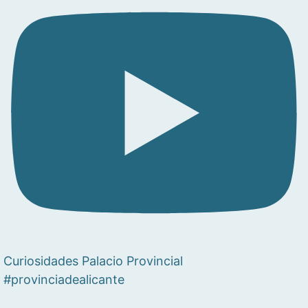
Curiosidades Palacio Provincial
#provinciadealicante