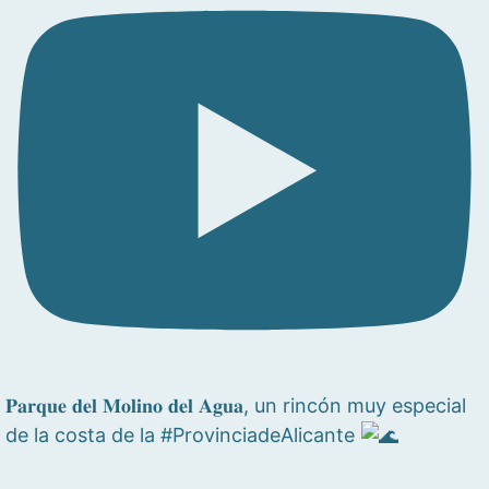
𝐏𝐚𝐫𝐪𝐮𝐞 𝐝𝐞𝐥 𝐌𝐨𝐥𝐢𝐧𝐨 𝐝𝐞𝐥 𝐀𝐠𝐮𝐚, un rincón muy especial
de la costa de la #ProvinciadeAlicante