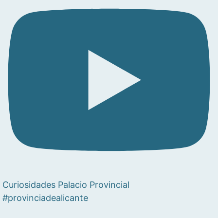
Curiosidades Palacio Provincial
#provinciadealicante