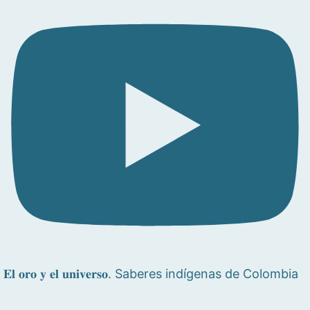
𝐄𝐥 𝐨𝐫𝐨 𝐲 𝐞𝐥 𝐮𝐧𝐢𝐯𝐞𝐫𝐬𝐨. Saberes indígenas de Colombia