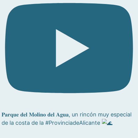
𝐏𝐚𝐫𝐪𝐮𝐞 𝐝𝐞𝐥 𝐌𝐨𝐥𝐢𝐧𝐨 𝐝𝐞𝐥 𝐀𝐠𝐮𝐚, un rincón muy especial
de la costa de la #ProvinciadeAlicante