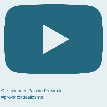
Curiosidades Palacio Provincial
#provinciadealicante