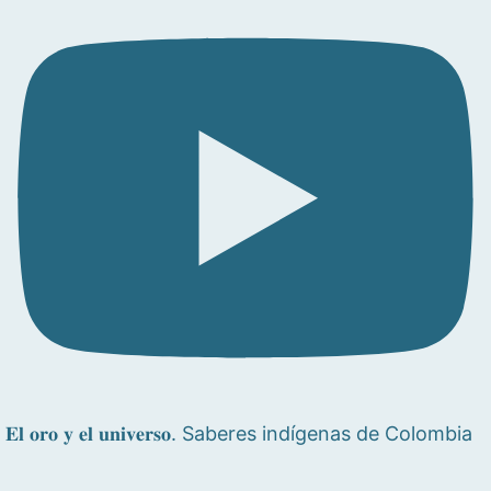
𝐄𝐥 𝐨𝐫𝐨 𝐲 𝐞𝐥 𝐮𝐧𝐢𝐯𝐞𝐫𝐬𝐨. Saberes indígenas de Colombia