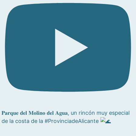
𝐏𝐚𝐫𝐪𝐮𝐞 𝐝𝐞𝐥 𝐌𝐨𝐥𝐢𝐧𝐨 𝐝𝐞𝐥 𝐀𝐠𝐮𝐚, un rincón muy especial
de la costa de la #ProvinciadeAlicante