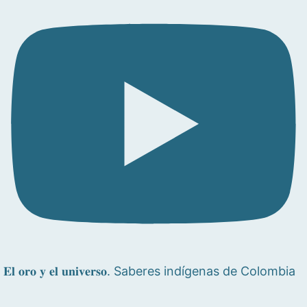
𝐄𝐥 𝐨𝐫𝐨 𝐲 𝐞𝐥 𝐮𝐧𝐢𝐯𝐞𝐫𝐬𝐨. Saberes indígenas de Colombia