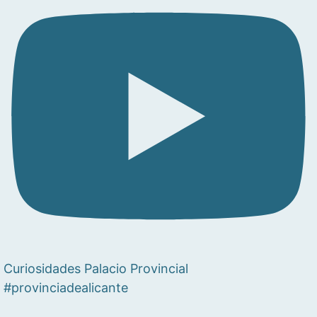
Curiosidades Palacio Provincial
#provinciadealicante