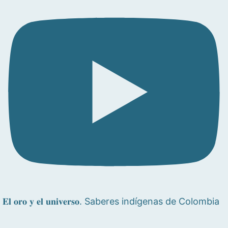
𝐄𝐥 𝐨𝐫𝐨 𝐲 𝐞𝐥 𝐮𝐧𝐢𝐯𝐞𝐫𝐬𝐨. Saberes indígenas de Colombia