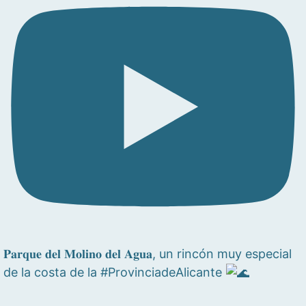
𝐏𝐚𝐫𝐪𝐮𝐞 𝐝𝐞𝐥 𝐌𝐨𝐥𝐢𝐧𝐨 𝐝𝐞𝐥 𝐀𝐠𝐮𝐚, un rincón muy especial
de la costa de la #ProvinciadeAlicante