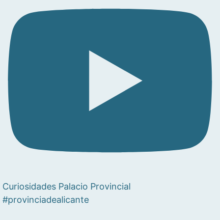
Curiosidades Palacio Provincial
#provinciadealicante