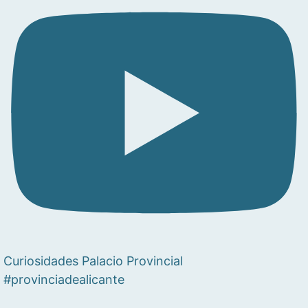
Curiosidades Palacio Provincial
#provinciadealicante