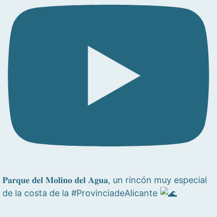
𝐏𝐚𝐫𝐪𝐮𝐞 𝐝𝐞𝐥 𝐌𝐨𝐥𝐢𝐧𝐨 𝐝𝐞𝐥 𝐀𝐠𝐮𝐚, un rincón muy especial
de la costa de la #ProvinciadeAlicante