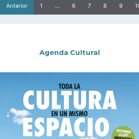
Anterior
1
…
6
7
8
9
1
Agenda Cultural