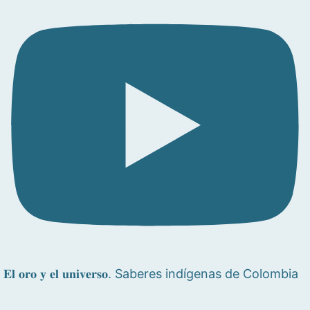
𝐄𝐥 𝐨𝐫𝐨 𝐲 𝐞𝐥 𝐮𝐧𝐢𝐯𝐞𝐫𝐬𝐨. Saberes indígenas de Colombia