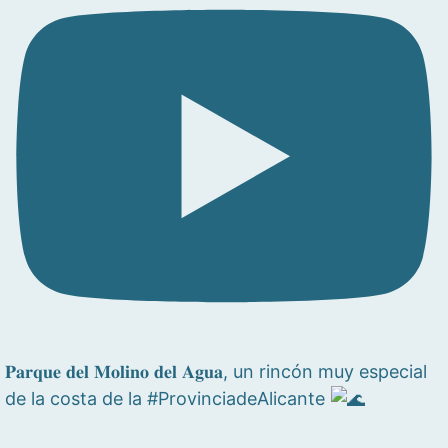
𝐏𝐚𝐫𝐪𝐮𝐞 𝐝𝐞𝐥 𝐌𝐨𝐥𝐢𝐧𝐨 𝐝𝐞𝐥 𝐀𝐠𝐮𝐚, un rincón muy especial
de la costa de la #ProvinciadeAlicante