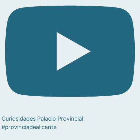
Curiosidades Palacio Provincial
#provinciadealicante