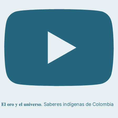
𝐄𝐥 𝐨𝐫𝐨 𝐲 𝐞𝐥 𝐮𝐧𝐢𝐯𝐞𝐫𝐬𝐨. Saberes indígenas de Colombia