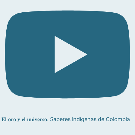
𝐄𝐥 𝐨𝐫𝐨 𝐲 𝐞𝐥 𝐮𝐧𝐢𝐯𝐞𝐫𝐬𝐨. Saberes indígenas de Colombia