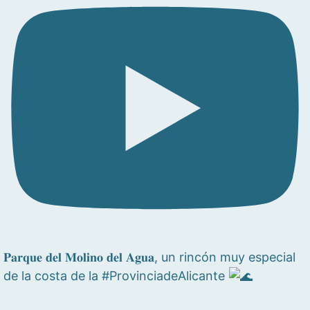
𝐏𝐚𝐫𝐪𝐮𝐞 𝐝𝐞𝐥 𝐌𝐨𝐥𝐢𝐧𝐨 𝐝𝐞𝐥 𝐀𝐠𝐮𝐚, un rincón muy especial
de la costa de la #ProvinciadeAlicante