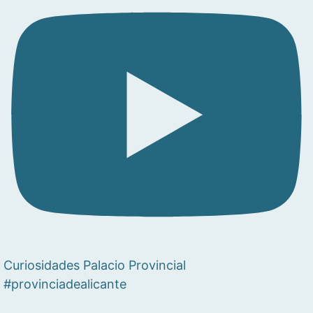
Curiosidades Palacio Provincial
#provinciadealicante