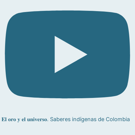
𝐄𝐥 𝐨𝐫𝐨 𝐲 𝐞𝐥 𝐮𝐧𝐢𝐯𝐞𝐫𝐬𝐨. Saberes indígenas de Colombia