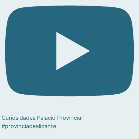
Curiosidades Palacio Provincial
#provinciadealicante