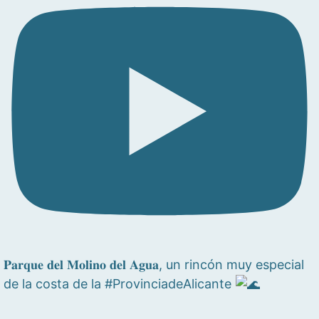
𝐏𝐚𝐫𝐪𝐮𝐞 𝐝𝐞𝐥 𝐌𝐨𝐥𝐢𝐧𝐨 𝐝𝐞𝐥 𝐀𝐠𝐮𝐚, un rincón muy especial
de la costa de la #ProvinciadeAlicante