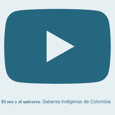
𝐄𝐥 𝐨𝐫𝐨 𝐲 𝐞𝐥 𝐮𝐧𝐢𝐯𝐞𝐫𝐬𝐨. Saberes indígenas de Colombia