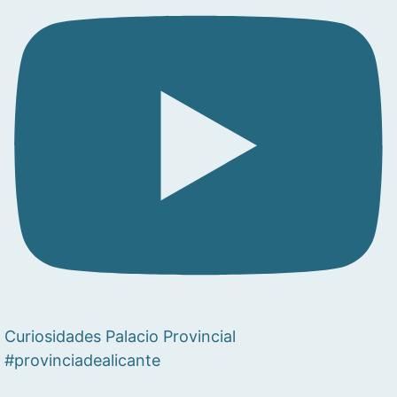
Curiosidades Palacio Provincial
#provinciadealicante