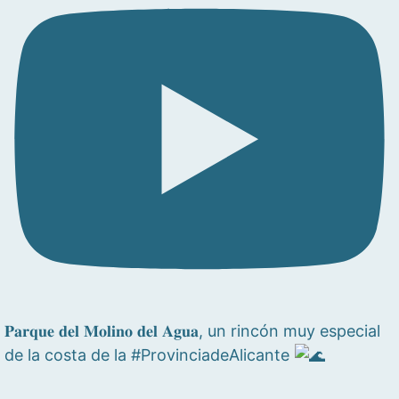
𝐏𝐚𝐫𝐪𝐮𝐞 𝐝𝐞𝐥 𝐌𝐨𝐥𝐢𝐧𝐨 𝐝𝐞𝐥 𝐀𝐠𝐮𝐚, un rincón muy especial
de la costa de la #ProvinciadeAlicante