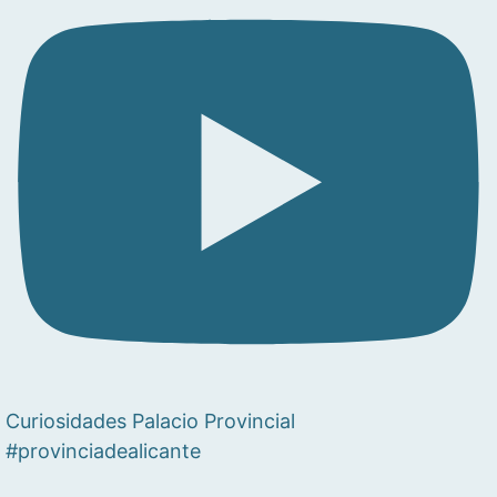
Curiosidades Palacio Provincial
#provinciadealicante