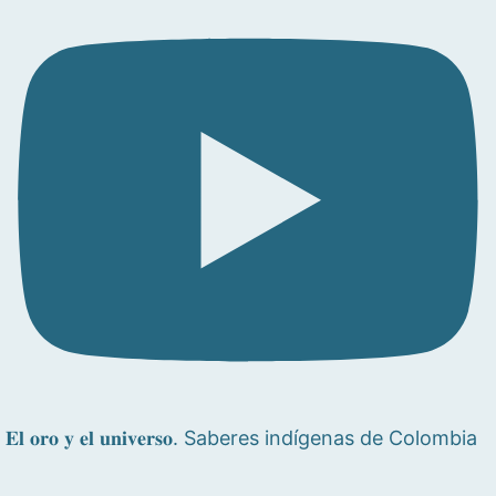
𝐄𝐥 𝐨𝐫𝐨 𝐲 𝐞𝐥 𝐮𝐧𝐢𝐯𝐞𝐫𝐬𝐨. Saberes indígenas de Colombia