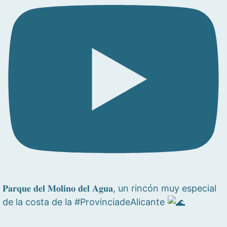
𝐏𝐚𝐫𝐪𝐮𝐞 𝐝𝐞𝐥 𝐌𝐨𝐥𝐢𝐧𝐨 𝐝𝐞𝐥 𝐀𝐠𝐮𝐚, un rincón muy especial
de la costa de la #ProvinciadeAlicante