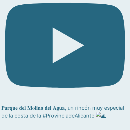
𝐏𝐚𝐫𝐪𝐮𝐞 𝐝𝐞𝐥 𝐌𝐨𝐥𝐢𝐧𝐨 𝐝𝐞𝐥 𝐀𝐠𝐮𝐚, un rincón muy especial
de la costa de la #ProvinciadeAlicante