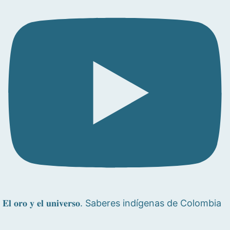
𝐄𝐥 𝐨𝐫𝐨 𝐲 𝐞𝐥 𝐮𝐧𝐢𝐯𝐞𝐫𝐬𝐨. Saberes indígenas de Colombia