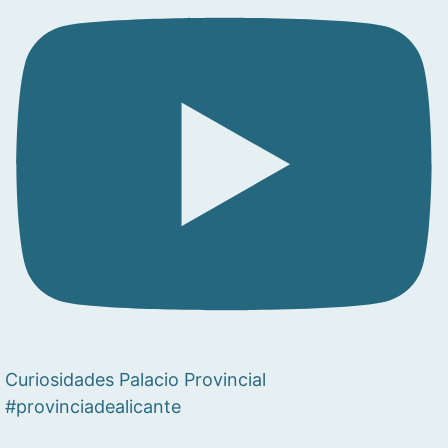
Curiosidades Palacio Provincial
#provinciadealicante