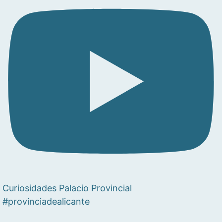
Curiosidades Palacio Provincial
#provinciadealicante