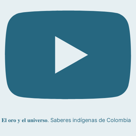
𝐄𝐥 𝐨𝐫𝐨 𝐲 𝐞𝐥 𝐮𝐧𝐢𝐯𝐞𝐫𝐬𝐨. Saberes indígenas de Colombia