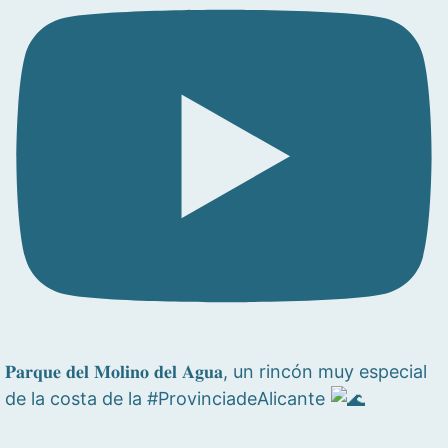
𝐏𝐚𝐫𝐪𝐮𝐞 𝐝𝐞𝐥 𝐌𝐨𝐥𝐢𝐧𝐨 𝐝𝐞𝐥 𝐀𝐠𝐮𝐚, un rincón muy especial
de la costa de la #ProvinciadeAlicante