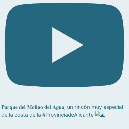
𝐏𝐚𝐫𝐪𝐮𝐞 𝐝𝐞𝐥 𝐌𝐨𝐥𝐢𝐧𝐨 𝐝𝐞𝐥 𝐀𝐠𝐮𝐚, un rincón muy especial
de la costa de la #ProvinciadeAlicante