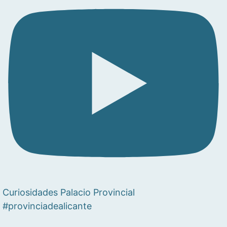
Curiosidades Palacio Provincial
#provinciadealicante