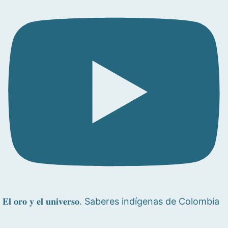
𝐄𝐥 𝐨𝐫𝐨 𝐲 𝐞𝐥 𝐮𝐧𝐢𝐯𝐞𝐫𝐬𝐨. Saberes indígenas de Colombia