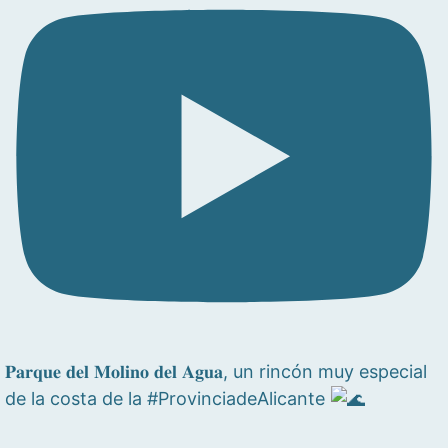
𝐏𝐚𝐫𝐪𝐮𝐞 𝐝𝐞𝐥 𝐌𝐨𝐥𝐢𝐧𝐨 𝐝𝐞𝐥 𝐀𝐠𝐮𝐚, un rincón muy especial
de la costa de la #ProvinciadeAlicante