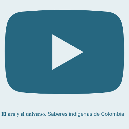
𝐄𝐥 𝐨𝐫𝐨 𝐲 𝐞𝐥 𝐮𝐧𝐢𝐯𝐞𝐫𝐬𝐨. Saberes indígenas de Colombia