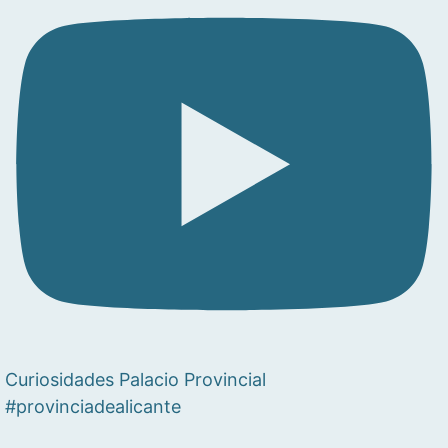
Curiosidades Palacio Provincial
#provinciadealicante