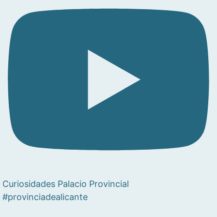
Curiosidades Palacio Provincial
#provinciadealicante