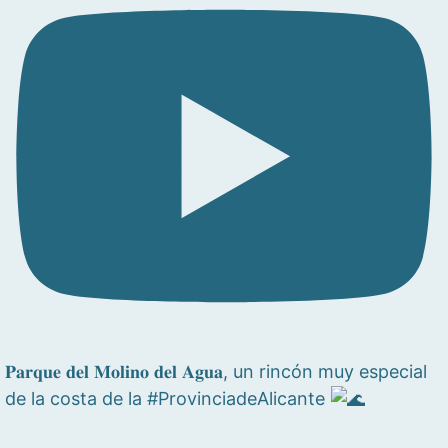
𝐏𝐚𝐫𝐪𝐮𝐞 𝐝𝐞𝐥 𝐌𝐨𝐥𝐢𝐧𝐨 𝐝𝐞𝐥 𝐀𝐠𝐮𝐚, un rincón muy especial
de la costa de la #ProvinciadeAlicante