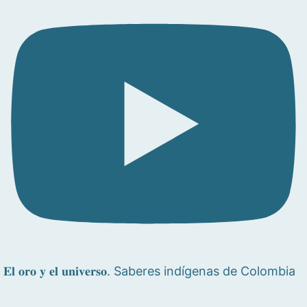
𝐄𝐥 𝐨𝐫𝐨 𝐲 𝐞𝐥 𝐮𝐧𝐢𝐯𝐞𝐫𝐬𝐨. Saberes indígenas de Colombia