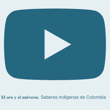
𝐄𝐥 𝐨𝐫𝐨 𝐲 𝐞𝐥 𝐮𝐧𝐢𝐯𝐞𝐫𝐬𝐨. Saberes indígenas de Colombia