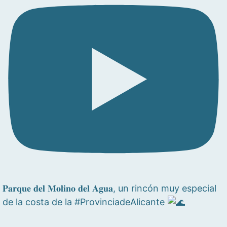
𝐏𝐚𝐫𝐪𝐮𝐞 𝐝𝐞𝐥 𝐌𝐨𝐥𝐢𝐧𝐨 𝐝𝐞𝐥 𝐀𝐠𝐮𝐚, un rincón muy especial
de la costa de la #ProvinciadeAlicante