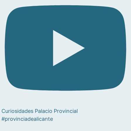
Curiosidades Palacio Provincial
#provinciadealicante