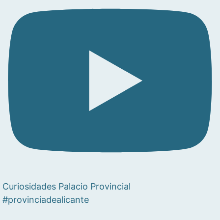
Curiosidades Palacio Provincial
#provinciadealicante