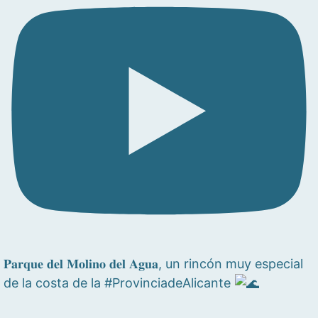
𝐏𝐚𝐫𝐪𝐮𝐞 𝐝𝐞𝐥 𝐌𝐨𝐥𝐢𝐧𝐨 𝐝𝐞𝐥 𝐀𝐠𝐮𝐚, un rincón muy especial
de la costa de la #ProvinciadeAlicante