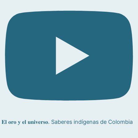
𝐄𝐥 𝐨𝐫𝐨 𝐲 𝐞𝐥 𝐮𝐧𝐢𝐯𝐞𝐫𝐬𝐨. Saberes indígenas de Colombia