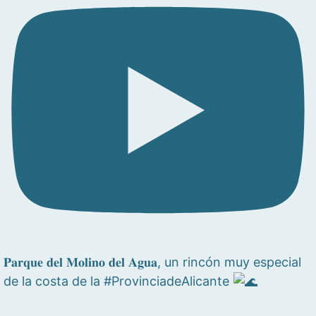
𝐏𝐚𝐫𝐪𝐮𝐞 𝐝𝐞𝐥 𝐌𝐨𝐥𝐢𝐧𝐨 𝐝𝐞𝐥 𝐀𝐠𝐮𝐚, un rincón muy especial
de la costa de la #ProvinciadeAlicante