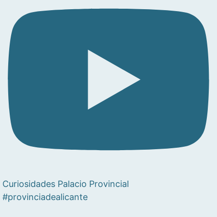
Curiosidades Palacio Provincial
#provinciadealicante