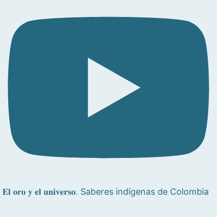
𝐄𝐥 𝐨𝐫𝐨 𝐲 𝐞𝐥 𝐮𝐧𝐢𝐯𝐞𝐫𝐬𝐨. Saberes indígenas de Colombia