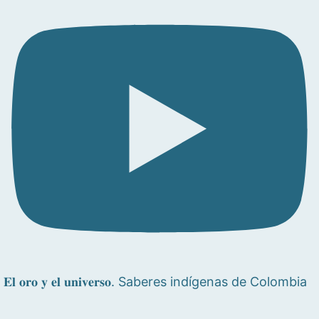
𝐄𝐥 𝐨𝐫𝐨 𝐲 𝐞𝐥 𝐮𝐧𝐢𝐯𝐞𝐫𝐬𝐨. Saberes indígenas de Colombia