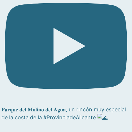
𝐏𝐚𝐫𝐪𝐮𝐞 𝐝𝐞𝐥 𝐌𝐨𝐥𝐢𝐧𝐨 𝐝𝐞𝐥 𝐀𝐠𝐮𝐚, un rincón muy especial
de la costa de la #ProvinciadeAlicante