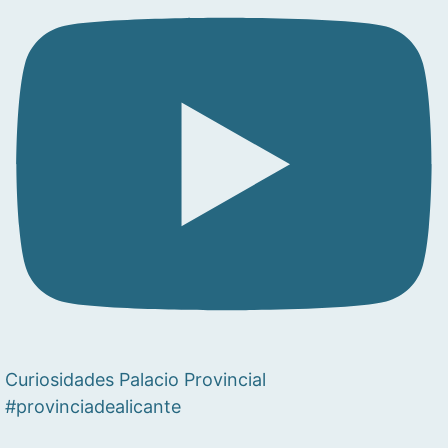
Curiosidades Palacio Provincial
#provinciadealicante