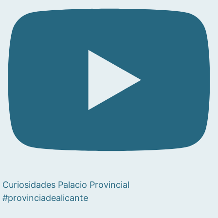
Curiosidades Palacio Provincial
#provinciadealicante