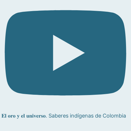
𝐄𝐥 𝐨𝐫𝐨 𝐲 𝐞𝐥 𝐮𝐧𝐢𝐯𝐞𝐫𝐬𝐨. Saberes indígenas de Colombia