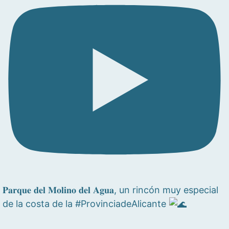
𝐏𝐚𝐫𝐪𝐮𝐞 𝐝𝐞𝐥 𝐌𝐨𝐥𝐢𝐧𝐨 𝐝𝐞𝐥 𝐀𝐠𝐮𝐚, un rincón muy especial
de la costa de la #ProvinciadeAlicante