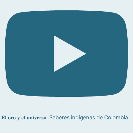
𝐄𝐥 𝐨𝐫𝐨 𝐲 𝐞𝐥 𝐮𝐧𝐢𝐯𝐞𝐫𝐬𝐨. Saberes indígenas de Colombia