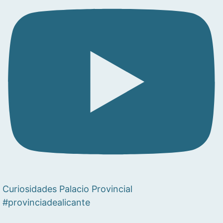
Curiosidades Palacio Provincial
#provinciadealicante