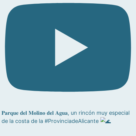
𝐏𝐚𝐫𝐪𝐮𝐞 𝐝𝐞𝐥 𝐌𝐨𝐥𝐢𝐧𝐨 𝐝𝐞𝐥 𝐀𝐠𝐮𝐚, un rincón muy especial
de la costa de la #ProvinciadeAlicante