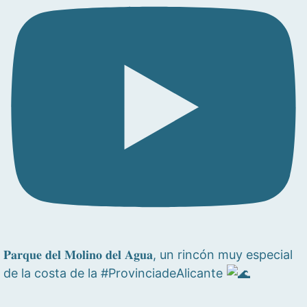
𝐏𝐚𝐫𝐪𝐮𝐞 𝐝𝐞𝐥 𝐌𝐨𝐥𝐢𝐧𝐨 𝐝𝐞𝐥 𝐀𝐠𝐮𝐚, un rincón muy especial
de la costa de la #ProvinciadeAlicante