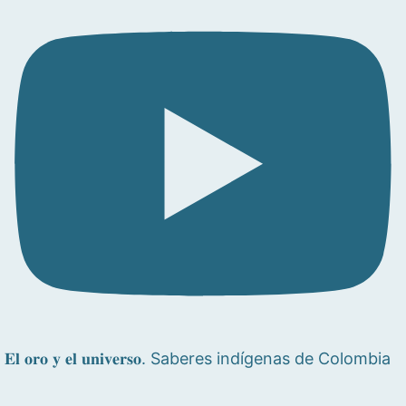
𝐄𝐥 𝐨𝐫𝐨 𝐲 𝐞𝐥 𝐮𝐧𝐢𝐯𝐞𝐫𝐬𝐨. Saberes indígenas de Colombia