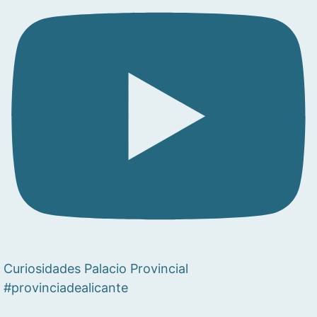
Curiosidades Palacio Provincial
#provinciadealicante