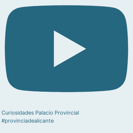
Curiosidades Palacio Provincial
#provinciadealicante