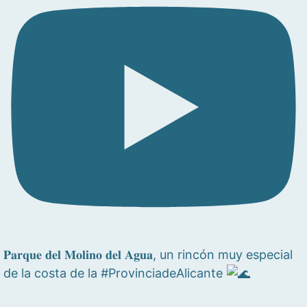
𝐏𝐚𝐫𝐪𝐮𝐞 𝐝𝐞𝐥 𝐌𝐨𝐥𝐢𝐧𝐨 𝐝𝐞𝐥 𝐀𝐠𝐮𝐚, un rincón muy especial
de la costa de la #ProvinciadeAlicante