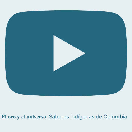
𝐄𝐥 𝐨𝐫𝐨 𝐲 𝐞𝐥 𝐮𝐧𝐢𝐯𝐞𝐫𝐬𝐨. Saberes indígenas de Colombia