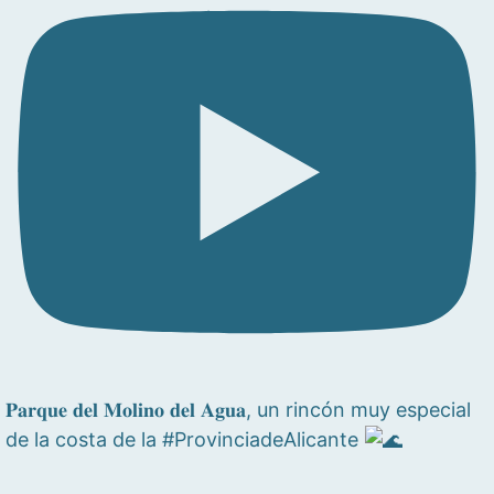
𝐏𝐚𝐫𝐪𝐮𝐞 𝐝𝐞𝐥 𝐌𝐨𝐥𝐢𝐧𝐨 𝐝𝐞𝐥 𝐀𝐠𝐮𝐚, un rincón muy especial
de la costa de la #ProvinciadeAlicante