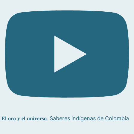
𝐄𝐥 𝐨𝐫𝐨 𝐲 𝐞𝐥 𝐮𝐧𝐢𝐯𝐞𝐫𝐬𝐨. Saberes indígenas de Colombia