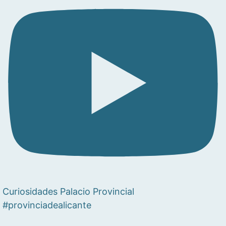
Curiosidades Palacio Provincial
#provinciadealicante