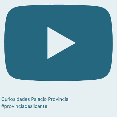
Curiosidades Palacio Provincial
#provinciadealicante