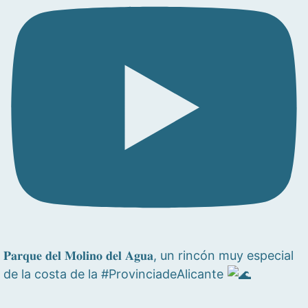
𝐏𝐚𝐫𝐪𝐮𝐞 𝐝𝐞𝐥 𝐌𝐨𝐥𝐢𝐧𝐨 𝐝𝐞𝐥 𝐀𝐠𝐮𝐚, un rincón muy especial
de la costa de la #ProvinciadeAlicante