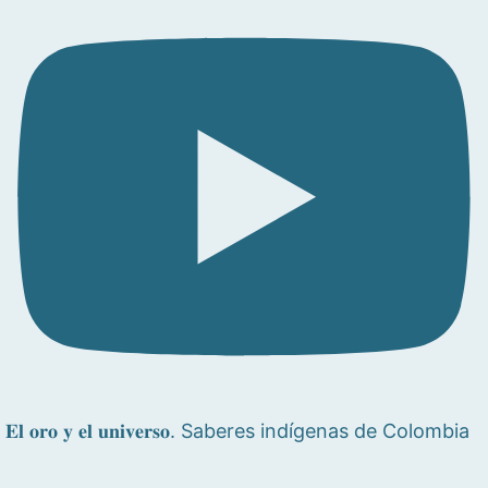
𝐄𝐥 𝐨𝐫𝐨 𝐲 𝐞𝐥 𝐮𝐧𝐢𝐯𝐞𝐫𝐬𝐨. Saberes indígenas de Colombia