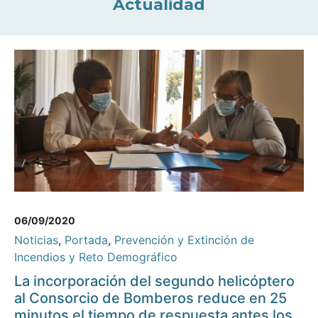
Actualidad
06/09/2020
Noticias
,
Portada
,
Prevención y Extinción de
Incendios y Reto Demográfico
La incorporación del segundo helicóptero
al Consorcio de Bomberos reduce en 25
minutos el tiempo de respuesta antes los