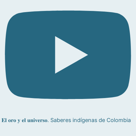
𝐄𝐥 𝐨𝐫𝐨 𝐲 𝐞𝐥 𝐮𝐧𝐢𝐯𝐞𝐫𝐬𝐨. Saberes indígenas de Colombia