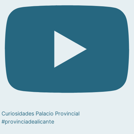
Curiosidades Palacio Provincial
#provinciadealicante