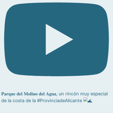
𝐏𝐚𝐫𝐪𝐮𝐞 𝐝𝐞𝐥 𝐌𝐨𝐥𝐢𝐧𝐨 𝐝𝐞𝐥 𝐀𝐠𝐮𝐚, un rincón muy especial
de la costa de la #ProvinciadeAlicante