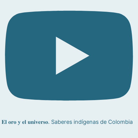
𝐄𝐥 𝐨𝐫𝐨 𝐲 𝐞𝐥 𝐮𝐧𝐢𝐯𝐞𝐫𝐬𝐨. Saberes indígenas de Colombia