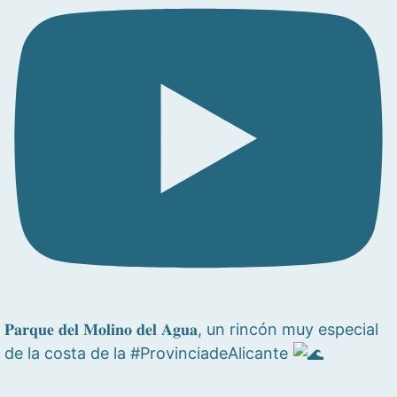
𝐏𝐚𝐫𝐪𝐮𝐞 𝐝𝐞𝐥 𝐌𝐨𝐥𝐢𝐧𝐨 𝐝𝐞𝐥 𝐀𝐠𝐮𝐚, un rincón muy especial
de la costa de la #ProvinciadeAlicante