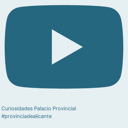
Curiosidades Palacio Provincial
#provinciadealicante