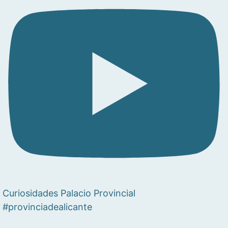
Curiosidades Palacio Provincial
#provinciadealicante