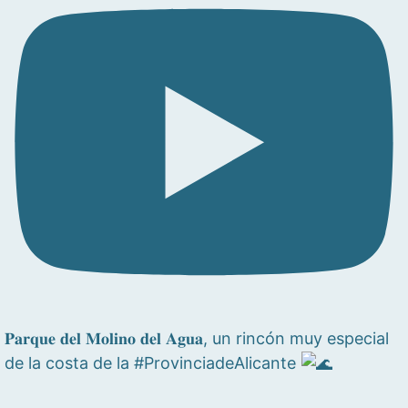
𝐏𝐚𝐫𝐪𝐮𝐞 𝐝𝐞𝐥 𝐌𝐨𝐥𝐢𝐧𝐨 𝐝𝐞𝐥 𝐀𝐠𝐮𝐚, un rincón muy especial
de la costa de la #ProvinciadeAlicante