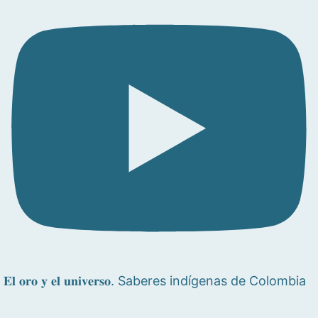
𝐄𝐥 𝐨𝐫𝐨 𝐲 𝐞𝐥 𝐮𝐧𝐢𝐯𝐞𝐫𝐬𝐨. Saberes indígenas de Colombia