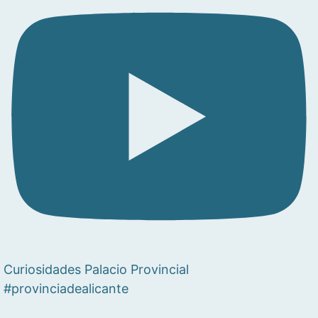
Curiosidades Palacio Provincial
#provinciadealicante