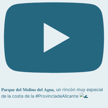
𝐏𝐚𝐫𝐪𝐮𝐞 𝐝𝐞𝐥 𝐌𝐨𝐥𝐢𝐧𝐨 𝐝𝐞𝐥 𝐀𝐠𝐮𝐚, un rincón muy especial
de la costa de la #ProvinciadeAlicante