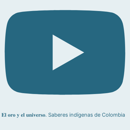
𝐄𝐥 𝐨𝐫𝐨 𝐲 𝐞𝐥 𝐮𝐧𝐢𝐯𝐞𝐫𝐬𝐨. Saberes indígenas de Colombia