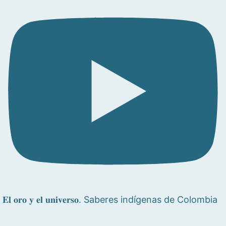
𝐄𝐥 𝐨𝐫𝐨 𝐲 𝐞𝐥 𝐮𝐧𝐢𝐯𝐞𝐫𝐬𝐨. Saberes indígenas de Colombia