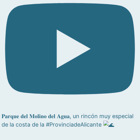
𝐏𝐚𝐫𝐪𝐮𝐞 𝐝𝐞𝐥 𝐌𝐨𝐥𝐢𝐧𝐨 𝐝𝐞𝐥 𝐀𝐠𝐮𝐚, un rincón muy especial
de la costa de la #ProvinciadeAlicante