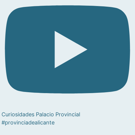
Curiosidades Palacio Provincial
#provinciadealicante