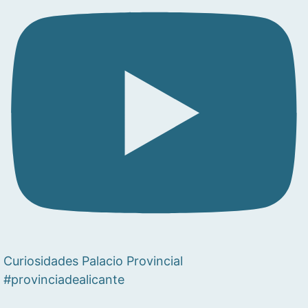
Curiosidades Palacio Provincial
#provinciadealicante