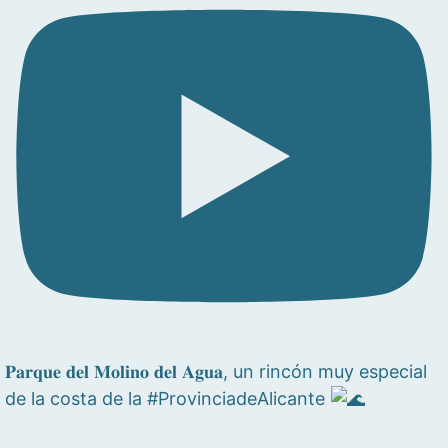
𝐏𝐚𝐫𝐪𝐮𝐞 𝐝𝐞𝐥 𝐌𝐨𝐥𝐢𝐧𝐨 𝐝𝐞𝐥 𝐀𝐠𝐮𝐚, un rincón muy especial
de la costa de la #ProvinciadeAlicante