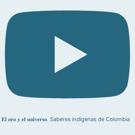
𝐄𝐥 𝐨𝐫𝐨 𝐲 𝐞𝐥 𝐮𝐧𝐢𝐯𝐞𝐫𝐬𝐨. Saberes indígenas de Colombia