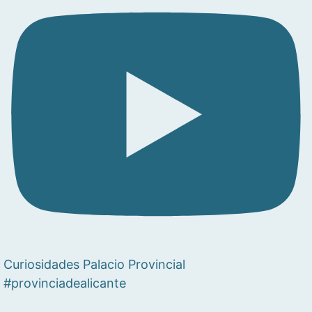
Curiosidades Palacio Provincial
#provinciadealicante