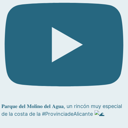
𝐏𝐚𝐫𝐪𝐮𝐞 𝐝𝐞𝐥 𝐌𝐨𝐥𝐢𝐧𝐨 𝐝𝐞𝐥 𝐀𝐠𝐮𝐚, un rincón muy especial
de la costa de la #ProvinciadeAlicante