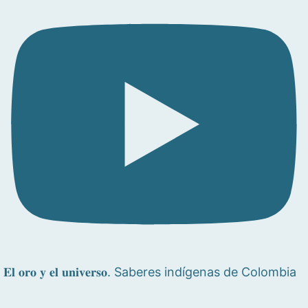
𝐄𝐥 𝐨𝐫𝐨 𝐲 𝐞𝐥 𝐮𝐧𝐢𝐯𝐞𝐫𝐬𝐨. Saberes indígenas de Colombia