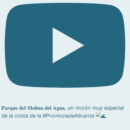
𝐏𝐚𝐫𝐪𝐮𝐞 𝐝𝐞𝐥 𝐌𝐨𝐥𝐢𝐧𝐨 𝐝𝐞𝐥 𝐀𝐠𝐮𝐚, un rincón muy especial
de la costa de la #ProvinciadeAlicante