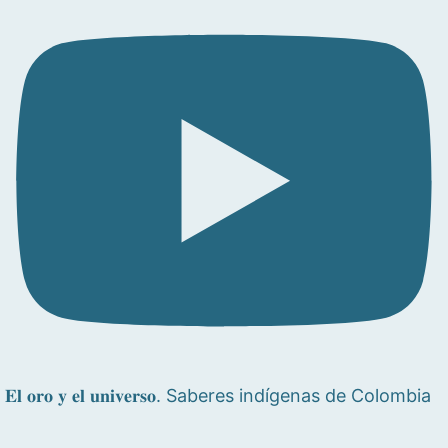
𝐄𝐥 𝐨𝐫𝐨 𝐲 𝐞𝐥 𝐮𝐧𝐢𝐯𝐞𝐫𝐬𝐨. Saberes indígenas de Colombia