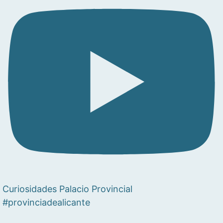
Curiosidades Palacio Provincial
#provinciadealicante